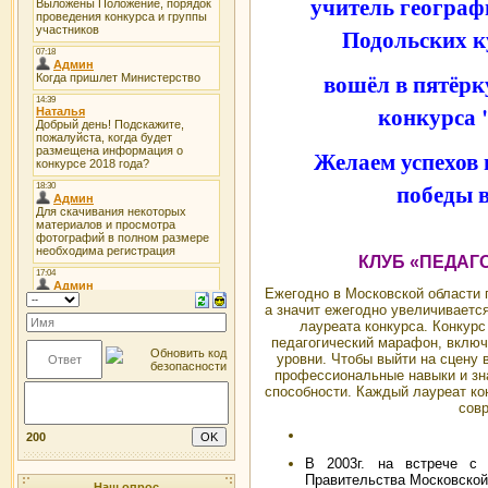
учитель геогра
Подольских к
вошёл в пятёрк
конкурса 
Желаем успехов 
победы 
КЛУБ «ПЕДАГ
Ежегодно в Московской области 
а значит ежегодно увеличивается
лауреата конкурса. Конкурс
педагогический марафон, вклю
уровни. Чтобы выйти на сцену 
профессиональные навыки и зна
способности. Каждый лауреат кон
сов
200
В 2003г. на встрече с 
Правительства Московской
Наш опрос