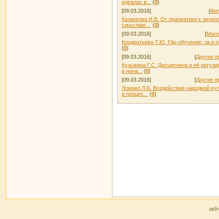
идеалах в...
(
0
)
[09.03.2016]
[
Фил
Казанкова И.В. От прагматики к личн
смыслам:...
(
0
)
[09.03.2016]
[
Мате
Кондратьева Т.Ю. Flip-обучениe: за и 
(
0
)
[09.03.2016]
[
Другие 
Кузьмина Г.С. Дисциплина и её регул
в нача...
(
0
)
[09.03.2016]
[
Другие 
Ломако Л.Б. Воздействие народной ку
в процес...
(
0
)
uch