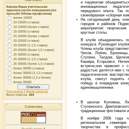
и лауреатам объединитьс
инновационных педагог
Какова Ваша учительская
зарплата после повышения (по
передового опыта. Так п
просьбе Обома профсоюза)
своеобразная «сборная ко
менее 10000
На сегодняшний день чле
10-15000 (ставка)
городов и районов Подмо
10-15000 (более ставки)
мероприятия: творческие 
15-20000 (ставка)
круглые столы.
15-20000 (более ставки)
В клубе объединились по
20-25000 (ставка)
конкурса. Руководит клубо
20-25000 (1-1,5 ставки)
Члены клуба представляют
20-25000 (более 1,5 ставки)
Чехов, Лобню, Бронницы,
25-30000 (ставка)
Ступино, Талдом, Щелков
25-30000 (1-1,5 ставки)
Кашира, Егорьевск, Ногин
25-30000 (более 1,5 ставки)
встречи,они привозят с 
более 30000 (ставка)
радостью делятся ими с те
более 30000 (1-1,5 ставки)
педагогическое мастерств
более 30000 (1,5 и более)
клуба, смогут поднять 
более 35000
победу в очередном конк
единомышленники.
Результаты
|
Архив опросов
Всего ответов:
444
В школах Коломны, Люб
Ступинского, Дмитровског
Статистика
традиционные фестивали и
В ноябре 2006 года ч
региональном семинаре
творчества в професс
Онлайн всего:
1