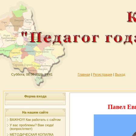
Суббота, 08.08.2026, 13:41
Главная
|
Регистрация
|
Выход
Форма входа
Павел Ев
На нашем сайте
ВАЖНО!!! Как работать с сайтом
У вас проблемы? Вам сюда!
(вопрос/ответ)
МЕТОДИЧЕСКАЯ КОПИЛКА