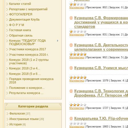
Каталог статей
Математика
|
Просмотров:
802
|
Загрузок:
0
|
До
Репортажи с мероприятий
ФОТОГАЛЕРЕЯ
Кузнецова С.В. Формирован
Документация Клуба
достижений у учащихся в к
Ф О Р У М
стандартов
Гостевая книга
Математика
|
Просмотров:
831
|
Загрузок:
2
|
До
Обратная связь
Конкурс "ПЕДАГОГ ГОДА
ПОДМОСКОВЬЯ"
Кузнецова С.В. Деятельнос
целеполагания у современ
Участники конкурса 2017
Участники конкурса 2016 г.
Математика
|
Просмотров:
902
|
Загрузок:
5
|
До
Конкурс 2018 (1 и 2 группы
участников)
Кузнецова С.В. Учимся мыс
Конкурс 2018 (3 и 4...
Конкурс 2018 (5 и 6 ...
Порядок проведения конкурса
Математика
|
Просмотров:
1079
|
Загрузок:
4
|
Д
2018
Положение о конкурсе...
Кузнецова С.В. Технология д
Результаты конкурса ...
Дорофеева, Л.Г. Петерсон «М
Категории раздела
Математика
|
Просмотров:
1727
|
Загрузок:
6
|
Д
Филология
[37]
Кондратьева Т.Ю. Flip-обуче
Иностранные языки
[20]
История
[6]
Математика
|
Просмотров:
1863
|
Загрузок:
1
|
Д