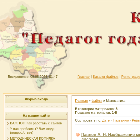
Воскресенье, 09.08.2026, 01:47
Главная
|
Каталог файлов
|
Регистраци
Форма входа
Главная
»
Файлы
» Математика
В категории материалов
:
8
Показано материалов
:
1-8
На нашем сайте
Сортировать по
:
Дате
·
Названию
·
Рейт
ВАЖНО!!! Как работать с сайтом
У вас проблемы? Вам сюда!
(вопрос/ответ)
Павлов А. Н. Изображение м
МЕТОДИЧЕСКАЯ КОПИЛКА
дисплея