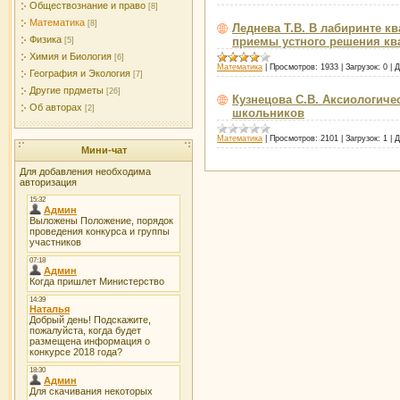
Обществознание и право
[8]
Математика
[8]
Леднева Т.В. В лабиринте к
Физика
приемы устного решения кв
[5]
Химия и Биология
[6]
Математика
|
Просмотров:
1933
|
Загрузок:
0
|
Д
География и Экология
[7]
Другие прдметы
[26]
Кузнецова С.В. Аксиологич
Об авторах
[2]
школьников
Математика
|
Просмотров:
2101
|
Загрузок:
1
|
Д
Мини-чат
Для добавления необходима
авторизация