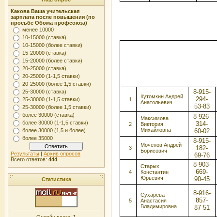
Какова Ваша учительская
зарплата после повышения (по
просьбе Обома профсоюза)
менее 10000
10-15000 (ставка)
10-15000 (более ставки)
15-20000 (ставка)
15-20000 (более ставки)
20-25000 (ставка)
20-25000 (1-1,5 ставки)
20-25000 (более 1,5 ставки)
8-915-
25-30000 (ставка)
Кутомкин Андрей
294-
1
25-30000 (1-1,5 ставки)
Анатольевич
53-83
25-30000 (более 1,5 ставки)
более 30000 (ставка)
8-926-
Максимова
более 30000 (1-1,5 ставки)
314-
2
Виктория
Михайловна
60-02
более 30000 (1,5 и более)
более 35000
8-915-
Моченов Андрей
182-
3
Борисович
Результаты
|
Архив опросов
69-76
Всего ответов:
444
8-903-
Старых
669-
4
Константин
Юрьевич
90-45
Статистика
8-916-
Сухарева
857-
5
Анастасия
Владимировна
87-51
Онлайн всего:
1