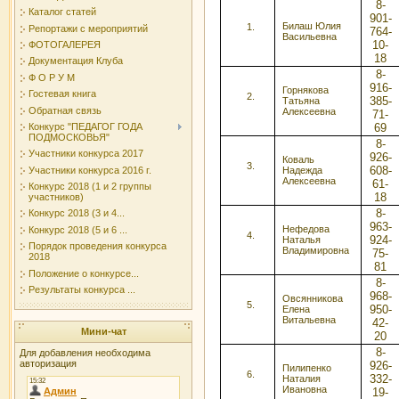
8-
Каталог статей
901-
Билаш Юлия
Репортажи с мероприятий
764-
Васильевна
10-
ФОТОГАЛЕРЕЯ
18
Документация Клуба
8-
Ф О Р У М
916-
Горнякова
Гостевая книга
385-
Татьяна
Обратная связь
Алексеевна
71-
Конкурс "ПЕДАГОГ ГОДА
69
ПОДМОСКОВЬЯ"
8-
Участники конкурса 2017
926-
Коваль
608-
Участники конкурса 2016 г.
Надежда
Алексеевна
61-
Конкурс 2018 (1 и 2 группы
18
участников)
8-
Конкурс 2018 (3 и 4...
963-
Нефедова
Конкурс 2018 (5 и 6 ...
924-
Наталья
Порядок проведения конкурса
Владимировна
75-
2018
81
Положение о конкурсе...
8-
Результаты конкурса ...
968-
Овсянникова
950-
Елена
Витальевна
42-
Мини-чат
20
8-
Для добавления необходима
авторизация
926-
Пилипенко
332-
Наталия
Ивановна
19-