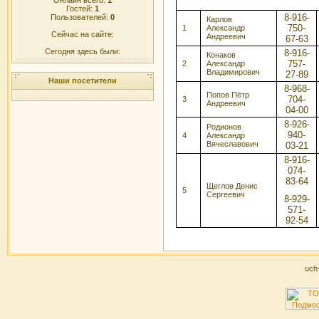
Гостей:
1
8-916-
Пользователей:
0
Карлов
750-
1
Александр
Сейчас на сайте:
Андреевич
67-63
Сегодня здесь были:
8-916-
Конаков
757-
2
Александр
Владимирович
27-89
Наши посетители
8-968-
Попов Пётр
704-
3
Андреевич
04-00
8-926-
Родионов
940-
4
Александр
Вячеславович
03-21
8-916-
074-
83-64
Щеглов Денис
5
Сергеевич
8-929-
571-
92-54
uch