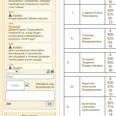
65
8-
929-
Спирина Елена
670-
Николаевна
95-
23
8-
909-
Глазкова
633-
8.
Ирина
Владимировна
54-
41
8-
926-
Осокина
855-
9.
Людмила
Владиславовна
50-
90
8-
926-
Воротник
470-
10.
Анастасия
Владимировна
78-
70
8-
903-
Кузичкина
200
774-
11.
Светлана
Анатольевна
49-
78
Наш опрос