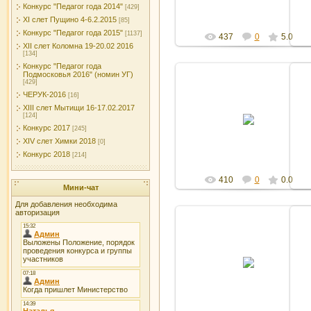
Конкурс "Педагог года 2014"
[429]
XI слет Пущино 4-6.2.2015
[85]
Конкурс "Педагог года 2015"
[1137]
437
0
5.0
XII слет Коломна 19-20.02 2016
[134]
Конкурс "Педагог года
Подмосковья 2016" (номин УГ)
[429]
ЧЕРУК-2016
[16]
XIII слет Мытищи 16-17.02.2017
27.10.2011
[124]
Конкурс 2017
[245]
Админ
XIV слет Химки 2018
[0]
Конкурс 2018
[214]
410
0
0.0
Мини-чат
Для добавления необходима
авторизация
27.10.2011
Админ