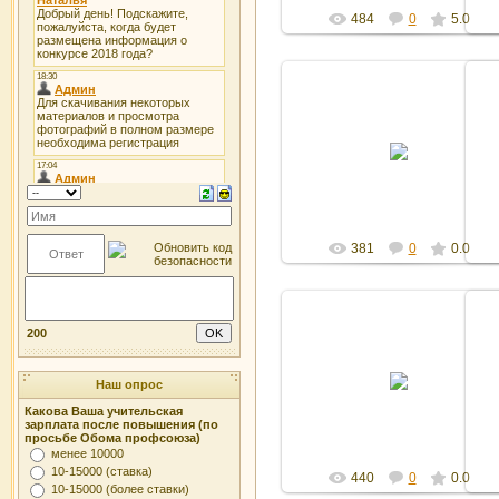
484
0
5.0
27.10.2011
Админ
381
0
0.0
200
27.10.2011
Наш опрос
Админ
Какова Ваша учительская
зарплата после повышения (по
просьбе Обома профсоюза)
менее 10000
10-15000 (ставка)
440
0
0.0
10-15000 (более ставки)