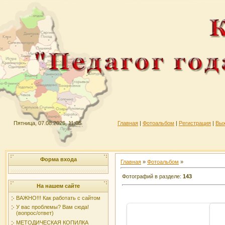
Пятница, 07.08.2026, 11:05
Главная
|
Фотоальбом
|
Регистрация
|
Вы
Форма входа
Главная
»
Фотоальбом
»
Фотографий в разделе
:
143
На нашем сайте
ВАЖНО!!! Как работать с сайтом
У вас проблемы? Вам сюда!
(вопрос/ответ)
МЕТОДИЧЕСКАЯ КОПИЛКА