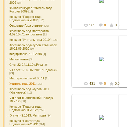
2009
[38]
Админ
Финал конкурса Учитель года
России 2009
[18]
Конкурс "Педагог года
Подмосковья 2009"
[115]
565
0
0.0
Открытие Года учителя
[10]
Фестиваль пед.мастерства
4.02.10 г.Электросталь
[12]
Конкурс "Учитель года 2010"
[135]
Фестиваль педклубов Ульяновск
18-21.08.2010
[50]
пед.ярмарка 21.9.2010
[4]
27.10.2011
Мероприятия
[5]
Админ
Слет 22-24.11.10 г.Руза
[35]
VII слет 17-18.02.2011 г.Подольск
[24]
Мастер-классы 26.03.11
[31]
431
0
0.0
Учитель года 2011
[143]
Фестиваль пед клубов 2011
(Ульяновск)
[16]
VIII слет (Павловский Посад 9-
10.2.12)
[37]
Конкурс "Педагог года
Подмосковья 2012"
[244]
27.10.2011
IX слет (2.1013, Мытищи)
[84]
Конкурс "Пеагог года
Админ
Подмосковья-2013"
[494]