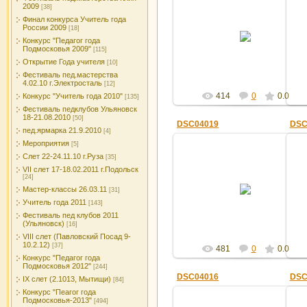
2009
[38]
Финал конкурса Учитель года
15.04.2016
России 2009
[18]
Конкурс "Педагог года
Админ
Подмосковья 2009"
[115]
Открытие Года учителя
[10]
Фестиваль пед.мастерства
4.02.10 г.Электросталь
[12]
414
0
0.0
Конкурс "Учитель года 2010"
[135]
Фестиваль педклубов Ульяновск
18-21.08.2010
[50]
DSC04019
DSC
пед.ярмарка 21.9.2010
[4]
Мероприятия
[5]
Слет 22-24.11.10 г.Руза
[35]
VII слет 17-18.02.2011 г.Подольск
[24]
15.04.2016
Мастер-классы 26.03.11
[31]
Админ
Учитель года 2011
[143]
Фестиваль пед клубов 2011
(Ульяновск)
[16]
VIII слет (Павловский Посад 9-
10.2.12)
[37]
481
0
0.0
Конкурс "Педагог года
Подмосковья 2012"
[244]
DSC04016
DSC
IX слет (2.1013, Мытищи)
[84]
Конкурс "Пеагог года
Подмосковья-2013"
[494]