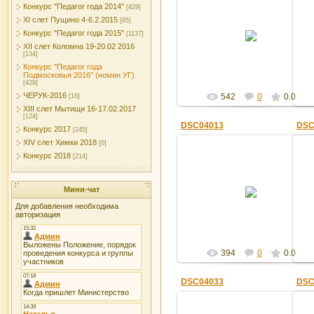
Конкурс "Педагог года 2014"
[429]
XI слет Пущино 4-6.2.2015
[85]
15.04.2016
Конкурс "Педагог года 2015"
[1137]
Админ
XII слет Коломна 19-20.02 2016
[134]
Конкурс "Педагог года
Подмосковья 2016" (номин УГ)
[429]
ЧЕРУК-2016
542
0
0.0
[16]
XIII слет Мытищи 16-17.02.2017
[124]
DSC04013
DSC
Конкурс 2017
[245]
XIV слет Химки 2018
[0]
Конкурс 2018
[214]
15.04.2016
Мини-чат
Админ
Для добавления необходима
авторизация
394
0
0.0
DSC04033
DSC