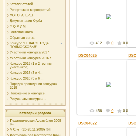
Каталог статей
Репортажи с мероприятий
15.04.2016
ФОТОГАЛЕРЕЯ
Документация Клуба
Админ
Ф О Р У М
Гостевая книга
Обратная связь
412
0
0.0
Конкурс "ПЕДАГОГ ГОДА
ПОДМОСКОВЬЯ"
Участники конкурса 2017
DSC04025
DSC
Участники конкурса 2016 г.
Конкурс 2018 (1 и 2 группы
участников)
Конкурс 2018 (3 и 4...
Конкурс 2018 (5 и 6 ...
15.04.2016
Порядок проведения конкурса
2018
Админ
Положение о конкурсе...
Результаты конкурса ...
456
0
0.0
Категории раздела
Педагогическая Ассамблея 2008
DSC04022
DSC
[11]
V Слет (26-28.11.2008)
[26]
Фестиваль пед.мастерства Клин