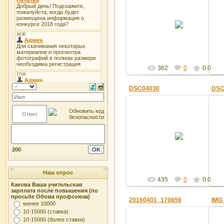
15.04.2016
Админ
362
0
0.0
DSC04030
DSC
15.04.2016
Админ
200
Наш опрос
435
0
0.0
Какова Ваша учительская
зарплата после повышения (по
просьбе Обома профсоюза)
20160401_170656
IMG
менее 10000
10-15000 (ставка)
10-15000 (более ставки)