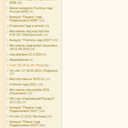
2009
[38]
Финал конкурса Учитель года
России 2009
[18]
Конкурс "Педагог года
Подмосковья 2009"
[115]
Открытие Года учителя
[10]
Фестиваль пед.мастерства
4.02.10 г.Электросталь
[12]
Конкурс "Учитель года 2010"
[135]
Фестиваль педклубов Ульяновск
18-21.08.2010
[50]
пед.ярмарка 21.9.2010
[4]
Мероприятия
[5]
Слет 22-24.11.10 г.Руза
[35]
VII слет 17-18.02.2011 г.Подольск
[24]
Мастер-классы 26.03.11
[31]
Учитель года 2011
[143]
Фестиваль пед клубов 2011
(Ульяновск)
[16]
VIII слет (Павловский Посад 9-
10.2.12)
[37]
Конкурс "Педагог года
Подмосковья 2012"
[244]
IX слет (2.1013, Мытищи)
[84]
Конкурс "Пеагог года
Подмосковья-2013"
[494]