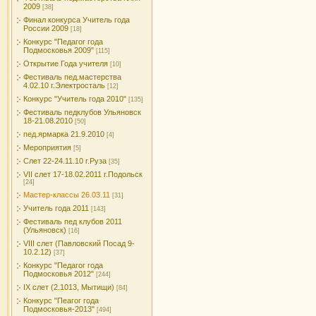
2009
[38]
Финал конкурса Учитель года
России 2009
[18]
Конкурс "Педагог года
Подмосковья 2009"
[115]
Открытие Года учителя
[10]
Фестиваль пед.мастерства
4.02.10 г.Электросталь
[12]
Конкурс "Учитель года 2010"
[135]
Фестиваль педклубов Ульяновск
18-21.08.2010
[50]
пед.ярмарка 21.9.2010
[4]
Мероприятия
[5]
Слет 22-24.11.10 г.Руза
[35]
VII слет 17-18.02.2011 г.Подольск
[24]
Мастер-классы 26.03.11
[31]
Учитель года 2011
[143]
Фестиваль пед клубов 2011
(Ульяновск)
[16]
VIII слет (Павловский Посад 9-
10.2.12)
[37]
Конкурс "Педагог года
Подмосковья 2012"
[244]
IX слет (2.1013, Мытищи)
[84]
Конкурс "Пеагог года
Подмосковья-2013"
[494]