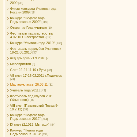
2009
[38]
Финал конкурса Учитель года
России 2009
[18]
Конкурс "Педагог года
Подмосковья 2009"
[115]
Открытие Года учителя
[10]
Фестиваль пед.мастерства
4.02.10 г.Электросталь
[12]
Конкурс "Учитель года 2010"
[135]
Фестиваль педклубов Ульяновск
18-21.08.2010
[50]
пед.ярмарка 21.9.2010
[4]
Мероприятия
[5]
Слет 22-24.11.10 г.Руза
[35]
VII слет 17-18.02.2011 г.Подольск
[24]
Мастер-классы 26.03.11
[31]
Учитель года 2011
[143]
Фестиваль пед клубов 2011
(Ульяновск)
[16]
VIII слет (Павловский Посад 9-
10.2.12)
[37]
Конкурс "Педагог года
Подмосковья 2012"
[244]
IX слет (2.1013, Мытищи)
[84]
Конкурс "Пеагог года
Подмосковья-2013"
[494]