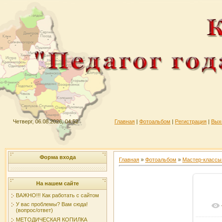
Четверг, 06.08.2026, 04:52
Главная
|
Фотоальбом
|
Регистрация
|
Вых
Форма входа
Главная
»
Фотоальбом
»
Мастер-классы 
На нашем сайте
ВАЖНО!!! Как работать с сайтом
У вас проблемы? Вам сюда!
(вопрос/ответ)
МЕТОДИЧЕСКАЯ КОПИЛКА