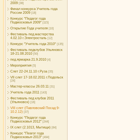
2009
[38]
Финал конкурса Учитель года
России 2009
[18]
Конкурс "Педагог года
Подмосковья 2009"
[115]
Открытие Года учителя
[10]
Фестиваль пед.мастерства
4.02.10 г.Электросталь
[12]
Конкурс "Учитель года 2010"
[135]
Фестиваль педклубов Ульяновск
18-21.08.2010
[50]
пед.ярмарка 21.9.2010
[4]
Мероприятия
[5]
Слет 22-24.11.10 г.Руза
[35]
VII слет 17-18.02.2011 г.Подольск
[24]
Мастер-классы 26.03.11
[31]
Учитель года 2011
[143]
Фестиваль пед клубов 2011
(Ульяновск)
[16]
VIII слет (Павловский Посад 9-
10.2.12)
[37]
Конкурс "Педагог года
Подмосковья 2012"
[244]
IX слет (2.1013, Мытищи)
[84]
Конкурс "Пеагог года
Подмосковья-2013"
[494]