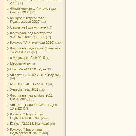
2009
[38]
Финал конкурса Учитель года
России 2009
[18]
Конкурс "Педагог года
Подмосковья 2009"
[115]
Открытие Года учителя
[10]
Фестиваль пед.мастерства
4.02.10 г.Электросталь
[12]
Конкурс "Учитель года 2010"
[135]
Фестиваль педклубов Ульяновск
18-21.08.2010
[50]
пед.ярмарка 21.9.2010
[4]
Мероприятия
[5]
Слет 22-24.11.10 г.Руза
[35]
VII слет 17-18.02.2011 г.Подольск
[24]
Мастер-классы 26.03.11
[31]
Учитель года 2011
[143]
Фестиваль пед клубов 2011
(Ульяновск)
[16]
VIII слет (Павловский Посад 9-
10.2.12)
[37]
Конкурс "Педагог года
Подмосковья 2012"
[244]
IX слет (2.1013, Мытищи)
[84]
Конкурс "Пеагог года
Подмосковья-2013"
[494]