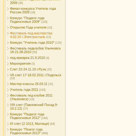
2009
[38]
Финал конкурса Учитель года
России 2009
[18]
Конкурс "Педагог года
Подмосковья 2009"
[115]
Открытие Года учителя
[10]
Фестиваль пед.мастерства
4.02.10 г.Электросталь
[12]
Конкурс "Учитель года 2010"
[135]
Фестиваль педклубов Ульяновск
18-21.08.2010
[50]
пед.ярмарка 21.9.2010
[4]
Мероприятия
[5]
Слет 22-24.11.10 г.Руза
[35]
VII слет 17-18.02.2011 г.Подольск
[24]
Мастер-классы 26.03.11
[31]
Учитель года 2011
[143]
Фестиваль пед клубов 2011
(Ульяновск)
[16]
VIII слет (Павловский Посад 9-
10.2.12)
[37]
Конкурс "Педагог года
Подмосковья 2012"
[244]
IX слет (2.1013, Мытищи)
[84]
Конкурс "Пеагог года
Подмосковья-2013"
[494]