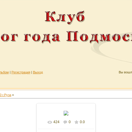
льбом
|
Регистрация
|
Выход
Вы вошл
0 г.Руза
»
424
0
0.0