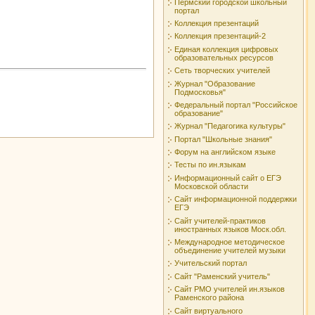
Пермский городской школьный
портал
Коллекция презентаций
Коллекция презентаций-2
Единая коллекция цифровых
образовательных ресурсов
Сеть творческих учителей
Журнал "Образование
Подмосковья"
Федеральный портал "Российское
образование"
Журнал "Педагогика культуры"
Портал "Школьные знания"
Форум на английском языке
Тесты по ин.языкам
Информационный сайт о ЕГЭ
Московской области
Сайт информационной поддержки
ЕГЭ
Сайт учителей-практиков
иностранных языков Моск.обл.
Международное методическое
объединение учителей музыки
Учительский портал
Сайт "Раменский учитель"
Сайт РМО учителeй ин.языков
Раменского района
Сайт виртуального