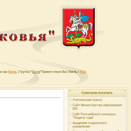
и как
Гость
|
Группа
"
Гости
"
Приветствую Вас
Гость
|
RSS
Советуем посетить
Учительская газета
Сайт Министерства образования
МО
Сайт Россиийского конкурса
"Педагог года"
Академия социального
управления