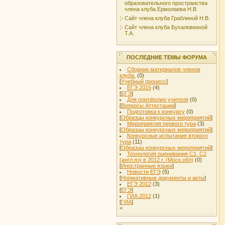
образовательного пространства
члена клуба Ермолаева Н.В.
Сайт члена клуба Граблиной Н.В.
Сайт члена клуба Бухаловкиной
Т.А.
ПОСЛЕДНИЕ ТЕМЫ ФОРУМА
Сборник материалов членов
клуба.
(0)
[
Учебный процесс
]
ЕГЭ 2015
(4)
[
ЕГЭ
]
Для портфолио учителя
(0)
[
Вопросы Аттестации
]
Подготовка к конкурсу
(0)
[
Образцы конкурсных мероприятий
]
Мероприятия первого тура
(3)
[
Образцы конкурсных мероприятий
]
Конкурсные испытания второго
тура
(11)
[
Образцы конкурсных мероприятий
]
Технология оценивания С1, С2
(англ.яз) в 2012 г. (Моск.обл)
(0)
[
Иностранные языки
]
Новости ЕГЭ
(5)
[
Нормативные документы и акты
]
ЕГЭ 2012
(3)
[
ЕГЭ
]
ГИА 2012
(1)
[
ГИА
]
<