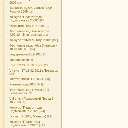
2009
[38]
Финал конкурса Учитель года
России 2009
[18]
Конкурс "Педагог года
Подмосковья 2009"
[115]
Открытие Года учителя
[10]
Фестиваль пед.мастерства
4.02.10 г.Электросталь
[12]
Конкурс "Учитель года 2010"
[135]
Фестиваль педклубов Ульяновск
18-21.08.2010
[50]
пед.ярмарка 21.9.2010
[4]
Мероприятия
[5]
Слет 22-24.11.10 г.Руза
[35]
VII слет 17-18.02.2011 г.Подольск
[24]
Мастер-классы 26.03.11
[31]
Учитель года 2011
[143]
Фестиваль пед клубов 2011
(Ульяновск)
[16]
VIII слет (Павловский Посад 9-
10.2.12)
[37]
Конкурс "Педагог года
Подмосковья 2012"
[244]
IX слет (2.1013, Мытищи)
[84]
Конкурс "Пеагог года
Подмосковья-2013"
[494]