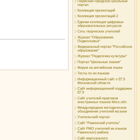
Пермский городской школьный
портал
Коллекция презентаций
Коллекция презентаций-2
Единая коллекция цифровых
образовательных ресурсов
Сеть творческих учителей
Журнал "Образование
Подмосковья"
Федеральный портал "Российское
образование"
Журнал "Педагогика культуры"
Портал "Школьные знания"
Форум на английском языке
Тесты по ин.языкам
Информационный сайт о ЕГЭ
Московской области
Сайт информационной поддержки
ЕГЭ
Сайт учителей-практиков
иностранных языков Моск.обл.
Международное методическое
объединение учителей музыки
Учительский портал
Сайт "Раменский учитель"
Сайт РМО учителeй ин.языков
Раменского района
Сайт виртуального