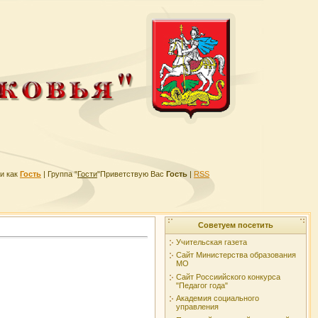
и как
Гость
|
Группа
"
Гости
"
Приветствую Вас
Гость
|
RSS
Советуем посетить
Учительская газета
Сайт Министерства образования
МО
Сайт Россиийского конкурса
"Педагог года"
Академия социального
управления