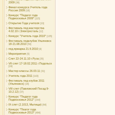
2009
[38]
Финал конкурса Учитель года
России 2009
[18]
Конкурс "Педагог года
Подмосковья 2009"
[115]
Открытие Года учителя
[10]
Фестиваль пед.мастерства
4.02.10 г.Электросталь
[12]
Конкурс "Учитель года 2010"
[135]
Фестиваль педклубов Ульяновск
18-21.08.2010
[50]
пед.ярмарка 21.9.2010
[4]
Мероприятия
[5]
Слет 22-24.11.10 г.Руза
[35]
VII слет 17-18.02.2011 г.Подольск
[24]
Мастер-классы 26.03.11
[31]
Учитель года 2011
[143]
Фестиваль пед клубов 2011
(Ульяновск)
[16]
VIII слет (Павловский Посад 9-
10.2.12)
[37]
Конкурс "Педагог года
Подмосковья 2012"
[244]
IX слет (2.1013, Мытищи)
[84]
Конкурс "Пеагог года
Подмосковья-2013"
[494]