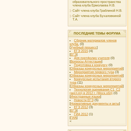
образовательного пространства
члена клуба Ермолаева Н.В.
Сайт члена клуба Граблиной Н.В.
Сайт члена клуба Бухаловкиной
Т.А.
ПОСЛЕДНИЕ ТЕМЫ ФОРУМА
Сборник материалов членов
клуба.
(0)
[
Учебный процесс
]
ЕГЭ 2015
(4)
[
ЕГЭ
]
Для портфолио учителя
(0)
[
Вопросы Аттестации
]
Подготовка к конкурсу
(0)
[
Образцы конкурсных мероприятий
]
Мероприятия первого тура
(3)
[
Образцы конкурсных мероприятий
]
Конкурсные испытания второго
тура
(11)
[
Образцы конкурсных мероприятий
]
Технология оценивания С1, С2
(англ.яз) в 2012 г. (Моск.обл)
(0)
[
Иностранные языки
]
Новости ЕГЭ
(5)
[
Нормативные документы и акты
]
ЕГЭ 2012
(3)
[
ЕГЭ
]
ГИА 2012
(1)
[
ГИА
]
<