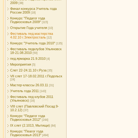
2009
[38]
Финал конкурса Учитель года
России 2009
[18]
Конкурс "Педагог года
Подмосковья 2009"
[115]
Открытие Года учителя
[10]
Фестиваль пед.мастерства
4.02.10 г.Электросталь
[12]
Конкурс "Учитель года 2010"
[135]
Фестиваль педклубов Ульяновск
18-21.08.2010
[50]
пед.ярмарка 21.9.2010
[4]
Мероприятия
[5]
Слет 22-24.11.10 г.Руза
[35]
VII слет 17-18.02.2011 г.Подольск
[24]
Мастер-классы 26.03.11
[31]
Учитель года 2011
[143]
Фестиваль пед клубов 2011
(Ульяновск)
[16]
VIII слет (Павловский Посад 9-
10.2.12)
[37]
Конкурс "Педагог года
Подмосковья 2012"
[244]
IX слет (2.1013, Мытищи)
[84]
Конкурс "Пеагог года
Подмосковья-2013"
[494]