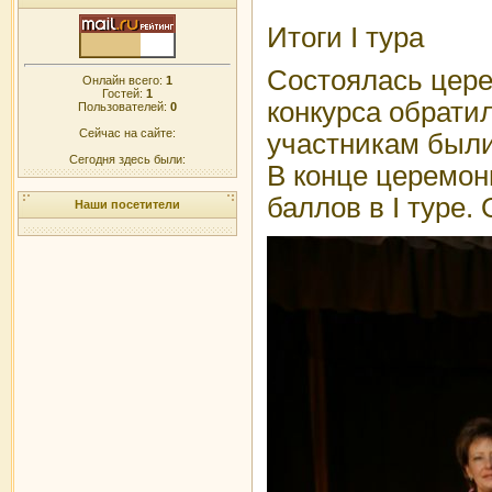
Итоги I тура
Состоялась цере
Онлайн всего:
1
Гостей:
1
конкурса обрати
Пользователей:
0
Сейчас на сайте:
участникам были
Сегодня здесь были:
В конце церемон
баллов в I туре.
Наши посетители