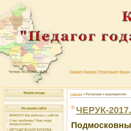
Четверг, 06.08.2026, 11:31
Главная
|
Дневник
|
Регистрация
|
Выход
Форма входа
Главная
»
Репортажи о мероприятиях
ЧЕРУК-2017.
На нашем сайте
ВАЖНО!!! Как работать с сайтом
У вас проблемы? Вам сюда!
Подмосковные
(вопрос/ответ)
МЕТОДИЧЕСКАЯ КОПИЛКА